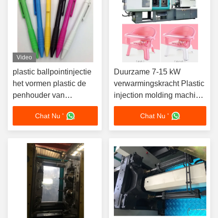
Video
plastic ballpointinjectie
Duurzame 7-15 kW
het vormen plastic de
verwarmingskracht Plastic
penhouder van
injection molding machine
machinefabrikanten voor
met 150-250 bar injectie
Chat Nu '
Chat Nu '
verkoopproductielijn in
druk
India