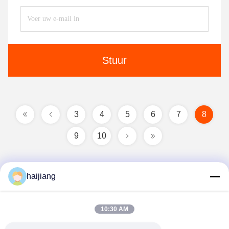
Stuur
3
4
5
6
7
8
9
10
haijiang
10:30 AM