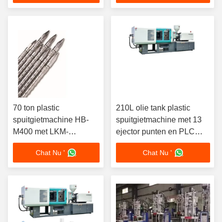
Stroomlijnt
onderdelen
Productieworkflow
70 ton plastic
210L olie tank plastic
spuitgietmachine HB-
spuitgietmachine met 13
M400 met LKM-
ejector punten en PLC
vormbasis Ideaal voor
touchscreen interface
Chat Nu '
Chat Nu '
de precisie-fabricage
control system voor de
van kunststofonderdelen
productie