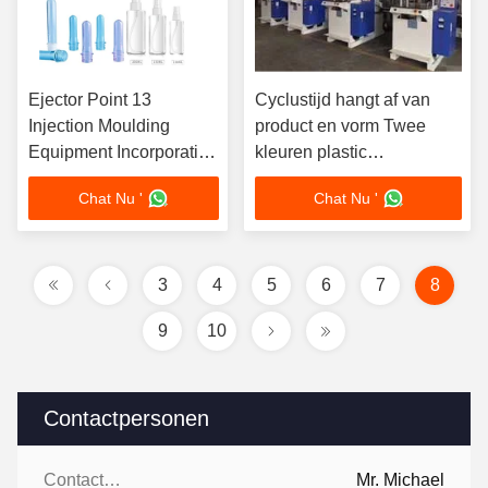
Ejector Point 13
Cyclustijd hangt af van
Injection Moulding
product en vorm Twee
Equipment Incorporating
kleuren plastic
Mould Base HASCO
spuitgietmachine Blauw
Chat Nu '
Chat Nu '
LKM Biedt consistente
en wit Geschikt voor de
kunststofproductie
productie van complexe
onderdelen
3
4
5
6
7
8
9
10
Contactpersonen
Contactpersonen:
Mr. Michael