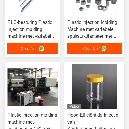
PLC-besturing Plastic
Plastic Injection Molding
injection molding
Machine met variabele
machine met variabele
spuitstukdiameter met
injectie snelheid en 800
Schneider-componenten
Chat Nu '
Chat Nu '
mm tafelhoogte voor
op maat van
industriële
thermoplastische
materialen
Video
Plastic injection molding
Hoog Efficiënt de Injectie
machine met
van
luchttoevoer 150Lmin
Kinderdagverblijfpotten