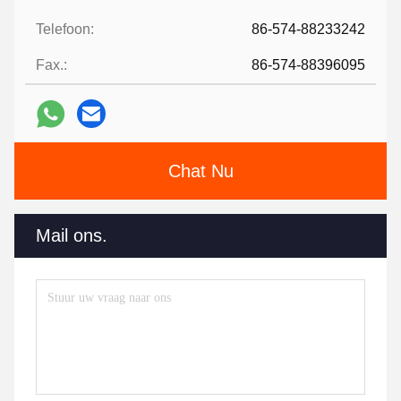
Telefoon:
86-574-88233242
Fax.:
86-574-88396095
Chat Nu
Mail ons.