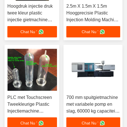
Hoogdruk injectie druk
2.5m X 1.5m X 1.5m
twee kleur plastic
Hoogprecisie Plastic
injectie gietmachine
Injection Molding Machine
gecertificeerd CE
Gewicht 7T Ideaal voor de
Chat Nu '
Chat Nu '
ISO9001 ontworpen
fabricage van complexe
voor gietprocessen
componenten
PLC met Touchscreen
700 mm spuitgietmachine
Tweekleurige Plastic
met variabele pomp en
Injectiemachine
slag, 60000 kg capaciteit,
Automatische
ontworpen voor de
Chat Nu '
Chat Nu '
Bedrijfsvoering
productie van kunststof