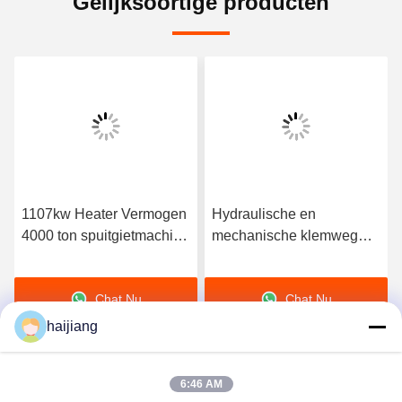
Gelijksoortige producten
1107kw Heater Vermogen
Hydraulische en
4000 ton spuitgietmachine
mechanische klemweg
gespecialiseerd in pvc-
Energiebesparende
vormgeving met robuuste
spuitgietmachine
Chat Nu
Chat Nu
constructie en output
haijiang
6:46 AM