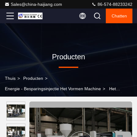
Sales@china-haijiang.com
86-574-88233242
Chatten
Producten
Thuis
>
Producten
>
Energie - Besparingsinjectie Het Vormen Machine
>
Het
Voorvormen de Kleine Plastic Injectie van het hoge
snelheidshuisdier het Vormen Norm van Machinece