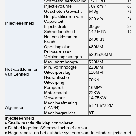
Schroefl/d Verhouding
1:20 L/D
1:18
Injectievolume
707 cm ³
830 
Geschoten Gewicht
643g
755
Het plastificeren van
220 g/s
242 
Capaciteit
Injectieeenheid
Injectiedruk
30 g/s
34 g
Schroefsnelheid
142 MPA
121
Het vastklemmen
2400KN
Kracht
Openingsslag
480MM
Ruimte tussen
520*520MM
Verbindingsstangen
Max. Vormhoogte
520MM
Min. Vormhoogte
220MM
Het vastklemmen
Uitwerperslag
110MM
van Eenheid
Hydraulische
70KN
Uitwerping
Pompdruk
16MPA
Motormacht
22KW
Verwarmer
14.75KW
Machineafmeting
5.8*1.5*2.2M
Algemeen
(L*W*H)
Machinegewicht
8T
Injectieeenheid
♦ Snelle reactie die klep controleren
♦ Dubbel legerings39crmoal schroef en vat
♦ Hoge reactie en het dubbele systeem van de cilinderinjectie met