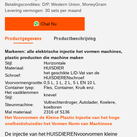
Betalingscondities: D/P, Western Union, MoneyGram
Levering vermogen: 30 sets per maand
Chat Nu
Productgegevens
Productbeschrijving
Markeren:
alle elektrische injectie het vormen machines
,
plastic producten die machine maken
Stijl:
Horizontale
Materiaal:
HUISDIER
het geschikte L/D-Vat van de
Schroef:
HUISDIERENschroef
Voorvormengrootte:
0,5 L, 1 L, 2 L, 5 L EN 10 L
Container tyep:
Fles, Container, Kruik enz.
Het vastklemmen
knevel
Stijl:
Vultrechterdroger, Autolader, Koelere,
Steunmachine:
koeltoren
Mal materiaal:
2316 of S136
Het Voorvormen de Kleine Plastic Injectie van het hoge
snelheidshuisdier het Vormen Norm van Machinece
De injectie van het HUISDIERENvoorvormen kleine