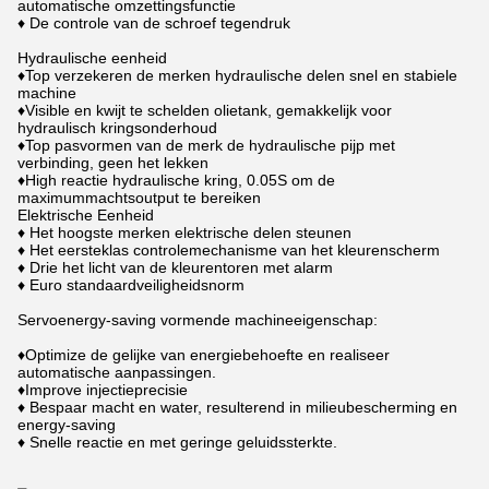
automatische omzettingsfunctie
♦ De controle van de schroef tegendruk
Hydraulische eenheid
♦Top verzekeren de merken hydraulische delen snel en stabiele
machine
♦Visible en kwijt te schelden olietank, gemakkelijk voor
hydraulisch kringsonderhoud
♦Top pasvormen van de merk de hydraulische pijp met
verbinding, geen het lekken
♦High reactie hydraulische kring, 0.05S om de
maximummachtsoutput te bereiken
Elektrische Eenheid
♦ Het hoogste merken elektrische delen steunen
♦ Het eersteklas controlemechanisme van het kleurenscherm
♦ Drie het licht van de kleurentoren met alarm
♦ Euro standaardveiligheidsnorm
Servoenergy-saving vormende machineeigenschap:
♦Optimize de gelijke van energiebehoefte en realiseer
automatische aanpassingen.
♦Improve injectieprecisie
♦ Bespaar macht en water, resulterend in milieubescherming en
energy-saving
♦ Snelle reactie en met geringe geluidssterkte.