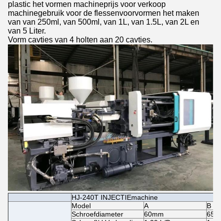
plastic het vormen machineprijs voor verkoop
machinegebruik voor de flessenvoorvormen het maken
van van 250ml, van 500ml, van 1L, van 1.5L, van 2L en
van 5 Liter.
Vorm cavties van 4 holten aan 20 cavties.
HJ-240T INJECTIEmachine
Model
A
B
Schroefdiameter
60mm
65