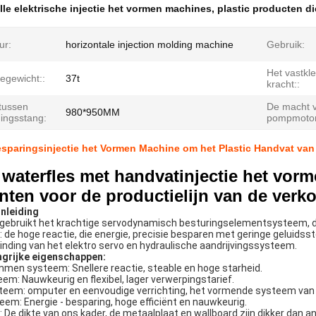
lle elektrische injectie het vormen machines
,
plastic producten d
ur:
horizontale injection molding machine
Gebruik:
Het vastk
egewicht::
37t
kracht::
 tussen
De macht 
980*950MM
dingsstang:
pompmotor
esparingsinjectie het Vormen Machine om het Plastic Handvat van
c waterfles met handvatinjectie het vo
anten voor de productielijn van de ver
nleiding
gebruikt het krachtige servodynamisch besturingselementsysteem, d
: de hoge reactie, die energie, precisie besparen met geringe geluidsst
inding van het elektro servo en hydraulische aandrijvingssysteem.
ngrijke eigenschappen:
men systeem: Snellere reactie, steable en hoge starheid.
eem: Nauwkeurig en flexibel, lager verwerpingstarief.
teem: omputer en eenvoudige verrichting, het vormende systeem va
m: Energie - besparing, hoge efficiënt en nauwkeurig.
 De dikte van ons kader, de metaalplaat en wallboard zijn dikker dan and