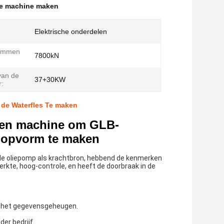
ie machine maken
Elektrische onderdelen
lemmen
7800kN
van de
37+30KW
:
 de Waterfles Te maken
rmen machine om GLB-
koopvorm te maken
e oliepomp als krachtbron, hebbend de kenmerken
erkte, hoog-controle, en heeft de doorbraak in de
n het gegevensgeheugen.
er bedrijf.