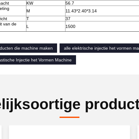
acht
KW
56.7
eting
M
11.43*2.40*3.14
icht
T
37
it van de
L
1500
roducten die machine maken
alle elektrische injectie het vormen m
stische Injectie het Vormen Machine
lijksoortige produc