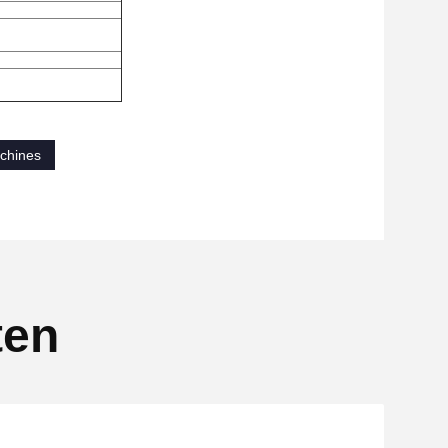
achines
ten