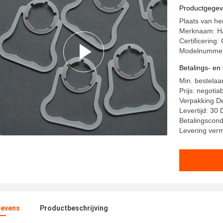
maken
Productgege
Plaats van he
Merknaam: H
Certificering
Modelnummer
Betalings- e
Min. bestelaan
Prijs: negotia
Verpakking De
Levertijd: 3
Betalingscondi
Levering ver
evens
Productbeschrijving