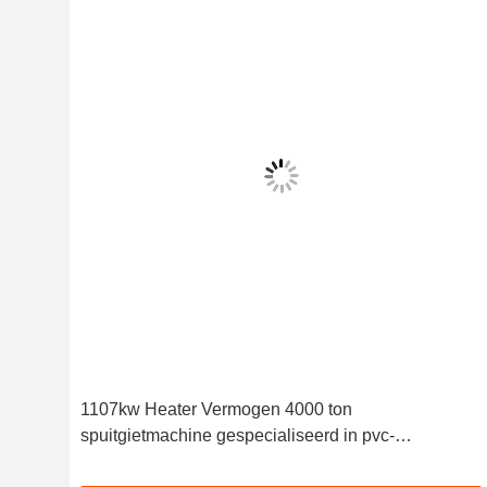
1107kw Heater Vermogen 4000 ton
 en
spuitgietmachine gespecialiseerd in pvc-
vormgeving met robuuste constructie en output