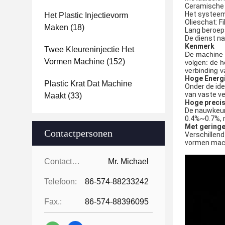
Ceramische 
Het systeem 
Het Plastic Injectievorm
Olieschat: F
Maken
(18)
Lang beroeps
De dienst na
Kenmerk
Twee Kleureninjectie Het
De machine 
Vormen Machine
(152)
volgen: de h
verbinding v
Hoge Energi
Plastic Krat Dat Machine
Onder de id
van vaste v
Maakt
(33)
Hoge precis
De nauwkeuri
0.4%~0.7%, m
Met geringe
Contactpersonen
Verschillen
vormen machi
Contactpersonen:
Mr. Michael
Telefoon:
86-574-88233242
Fax.:
86-574-88396095