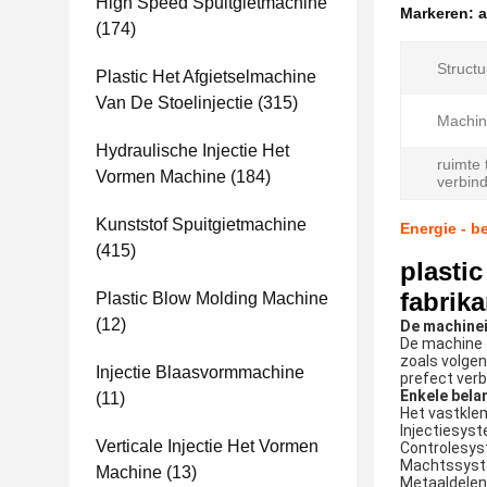
High Speed ​​spuitgietmachine
Markeren:
a
(174)
Structu
Plastic Het Afgietselmachine
Van De Stoelinjectie
(315)
Machin
Hydraulische Injectie Het
ruimte
Vormen Machine
(184)
verbin
Kunststof Spuitgietmachine
Energie - b
(415)
plasti
fabrik
Plastic Blow Molding Machine
(12)
De machinei
De machine 
zoals volgen
Injectie Blaasvormmachine
prefect verb
Enkele bela
(11)
Het vastklem
Injectiesyst
Verticale Injectie Het Vormen
Controlesys
Machtssystee
Machine
(13)
Metaaldelen: