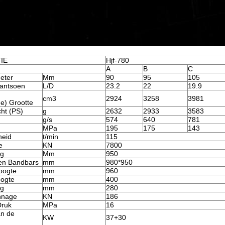
IE
Hjf-780
A
B
C
eter
Mm
90
95
105
Rantsoen
L/D
23.2
22
19.9
cm3
2924
3258
3981
he) Grootte
cht (PS)
g
2632
2933
3583
g/s
574
640
781
MPa
195
175
143
heid
t/min
115
e
KN
7800
ag
Mm
950
en Bandbars
mm
980*950
oogte
mm
960
oogte
mm
400
ag
mm
280
nnage
KN
186
ruk
MPa
16
an de
KW
37+30