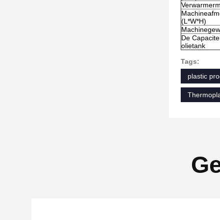
Verwarmerm
Machineafm
(L*W*H)
Machinegew
De Capacite
olietank
Tags:
plastic p
Thermopla
Ge