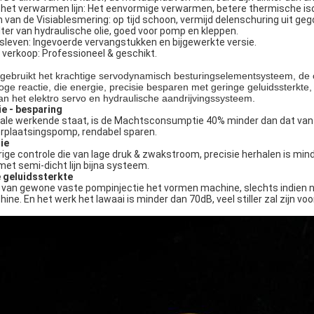
het verwarmen lijn: Het eenvormige verwarmen, betere thermische iso
van de Visiablesmering: op tijd schoon, vermijd delenschuring uit geg
ilter van hydraulische olie, goed voor pomp en kleppen.
leven: Ingevoerde vervangstukken en bijgewerkte versie.
 verkoop: Professioneel & geschikt.
gebruikt het krachtige servodynamisch besturingselementsysteem, de
oge reactie, die energie, precisie besparen met geringe geluidssterkte,
an het elektro servo en hydraulische aandrijvingssysteem.
e - besparing
eale werkende staat, is de Machtsconsumptie 40% minder dan dat van
erplaatsingspomp, rendabel sparen.
ie
ge controle die van lage druk & zwakstroom, precisie herhalen is min
et semi-dicht lijn bijna systeem.
 geluidssterkte
d van gewone vaste pompinjectie het vormen machine, slechts indien 
ne. En het werk het lawaai is minder dan 70dB, veel stiller zal zijn vo