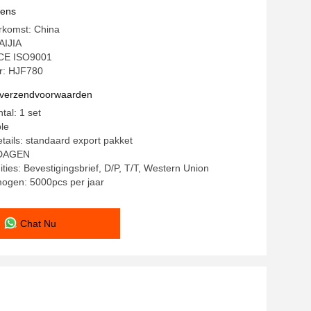
vens
rkomst: China
AIJIA
: CE ISO9001
: HJF780
n verzendvoorwaarden
tal: 1 set
ble
tails: standaard export pakket
0 DAGEN
ties: Bevestigingsbrief, D/P, T/T, Western Union
mogen: 5000pcs per jaar
Chat Nu