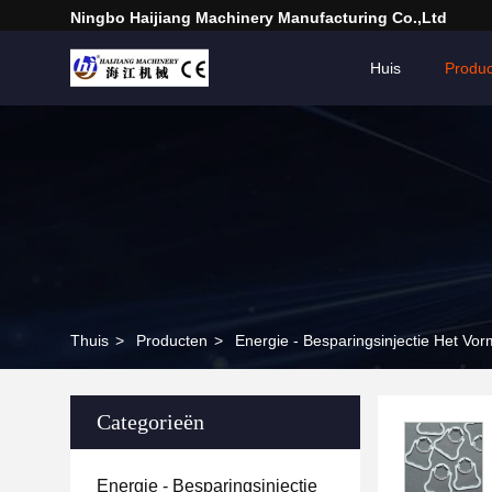
Ningbo Haijiang Machinery Manufacturing Co.,Ltd
Huis
Produ
Thuis
>
Producten
>
Energie - Besparingsinjectie Het Vo
Categorieën
Energie - Besparingsinjectie