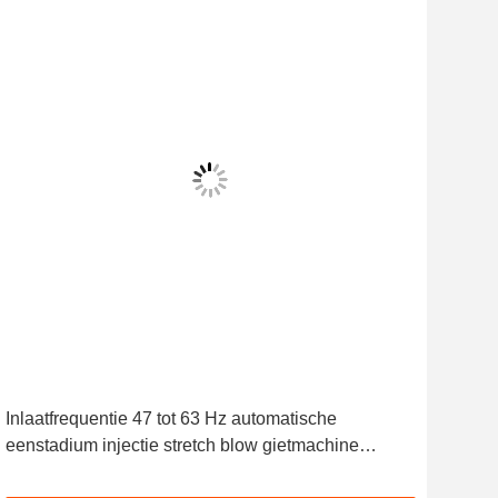
Inlaatfrequentie 47 tot 63 Hz automatische
Inla
eenstadium injectie stretch blow gietmachine
Mou
ontworpen voor nauwkeurige en fles giet
vari