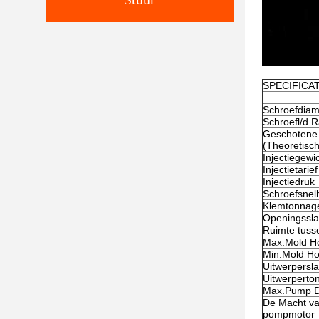
SPECIFICAT
Schroefdiam
Schroefl/d 
Geschotene
(Theoretisc
Injectiegewi
Injectietarief
Injectiedruk
Schroefsnel
Klemtonnag
Openingssl
Ruimte tuss
Max.Mold H
Min.Mold H
Uitwerpersl
Uitwerperto
Max.Pump D
De Macht v
pompmotor