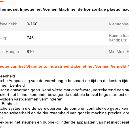
hermoset Injectie het Vormen Machine
,
de horizontale plastic mac
fsnelheid:
0-160
Klemtonna
Ruimte tus
lag:
745
bandbars:
ld Hoogte:
810
Min.Mold H
ectie van het Stabiliteits Industrieel Bakeliet het Vormen Vermel
seenheid
che Aanpassing van de Vormhoogte bespaart de tijd en de kosten tijd
mmen Eenheid
rden ontworpen gebruikend wisselmarkt-software, verzekerend een sta
rzekert het binnenkomende bewegende dubbele knevel hoge starheid en
volgen vastklemmen verminderen.
e Eenheid
ische systeem die de wereldberoemde pomp en controleklep gebruiken 
e betrouwbaarheid en de duurzaamheid van gehele machine precies lop
eid
l-pijler het steunen en dubbel-cilinder de apparaten van het injectie
ie.