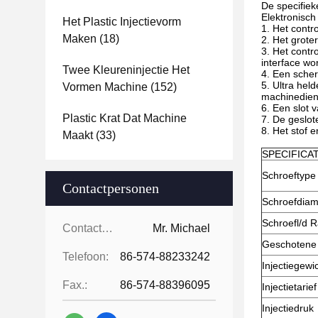
De specifiek
Elektronisc
Het Plastic Injectievorm
1. Het contr
Maken
(18)
2. Het grote
3. Het contr
interface wo
Twee Kleureninjectie Het
4. Een scher
5. Ultra hel
Vormen Machine
(152)
machinedien
6. Een slot
Plastic Krat Dat Machine
7. De geslot
8. Het stof 
Maakt
(33)
SPECIFICAT
Schroeftype
Contactpersonen
Schroefdiam
Schroefl/d 
Contactpersonen:
Mr. Michael
Geschotene 
Telefoon:
86-574-88233242
Injectiegewi
Fax.:
86-574-88396095
Injectietarief
Injectiedruk