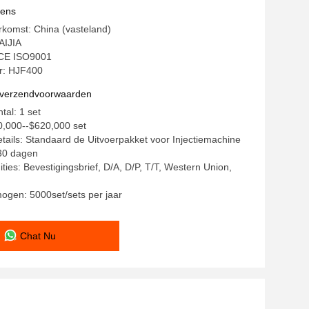
vens
rkomst: China (vasteland)
AIJIA
: CE ISO9001
: HJF400
n verzendvoorwaarden
tal: 1 set
0,000--$620,000 set
tails: Standaard de Uitvoerpakket voor Injectiemachine
-30 dagen
ties: Bevestigingsbrief, D/A, D/P, T/T, Western Union,
ogen: 5000set/sets per jaar
Chat Nu