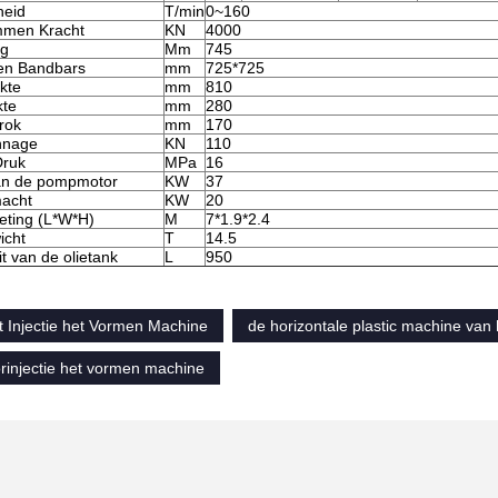
heid
T/min
0~160
mmen Kracht
KN
4000
ag
Mm
745
en Bandbars
mm
725*725
kte
mm
810
kte
mm
280
rok
mm
170
nnage
KN
110
ruk
MPa
16
an de pompmotor
KW
37
acht
KW
20
ting (L*W*H)
M
7*1.9*2.4
icht
T
14.5
t van de olietank
L
950
 Injectie het Vormen Machine
de horizontale plastic machine van h
rinjectie het vormen machine