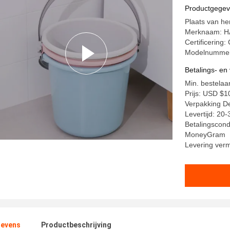
Productgege
Plaats van he
Merknaam: H
Certificering
Modelnummer
Betalings- e
Min. bestelaan
Prijs: USD $1
Verpakking De
Levertijd: 20
Betalingscondi
MoneyGram
Levering verm
evens
Productbeschrijving