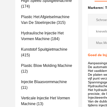
High Speed ​​spuitgietmachine
(174)
Markeren:
T
Plastic Het Afgietselmachine
Schroe
Van De Stoelinjectie
(315)
knevels
Hydraulische Injectie Het
Vormen Machine
(184)
Max.Mo
Kunststof Spuitgietmachine
(415)
Goed de Inj
Aanpassing
Plastic Blow Molding Machine
De automatis
Het vastkle
(12)
De platen we
vijf punt ve
Injectie Blaasvormmachine
Spanningsge
Hydraulisch
(11)
Het hydraul
precisie, d
Injectieeenh
Verticale Injectie Het Vormen
Van de dubbe
Machine
(13)
tijdens inject