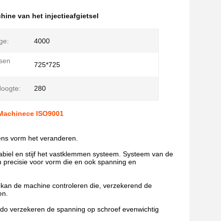
hine van het injectieafgietsel
ge:
4000
sen
725*725
oogte:
280
d Machinece ISO9001
ens vorm het veranderen.
biel en stijf het vastklemmen systeem. Systeem van de
 precisie voor vorm die en ook spanning en
kan de machine controleren die, verzekerend de
en.
saldo verzekeren de spanning op schroef evenwichtig