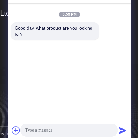
Ltd
6:59 PM
Good day, what product are you looking 
Snelle Links
for?
Profiel van het bedrijf
Fabriekstocht
Kwaliteitscontrole
Nieuws
Gevallen
Sitemap
Privacybeleid
ry manufacturing co.,Ltd Alle rechten voorbehouden.