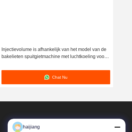
Injectievolume is afhankelijk van het model van de
400
bakelieten spuitgietmachine met luchtkoeling voor
Sch
thermisch beheer
Ond
Chat Nu
haijiang