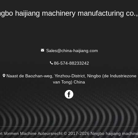
ngbo haijiang machinery manufacturing co.,
Sales@china-haijiang.com
86-574-88233242
e
Naast de Baozhan-weg, Yinzhou-District, Ningbo (de Industriezone
van Tong) China
 het Vormen Machine Auteursrecht © 2017-2026 Ningbo haijiang machine