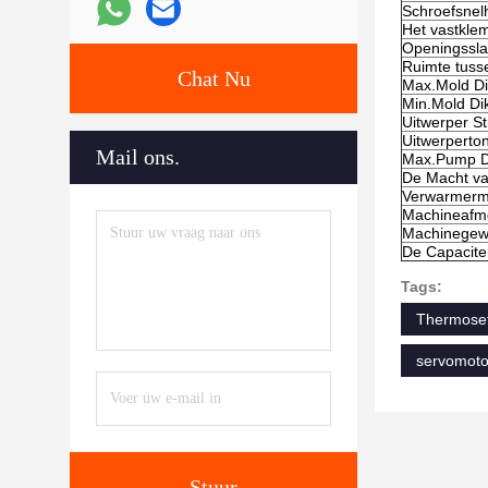
Schroefsnel
Het vastkle
Openingssl
Ruimte tuss
Chat Nu
Max.Mold Di
Min.Mold Di
Uitwerper St
Uitwerperto
Mail ons.
Max.Pump D
De Macht v
Verwarmerm
Machineafme
Machinegew
De Capacitei
Tags:
Thermoset
servomoto
Stuur