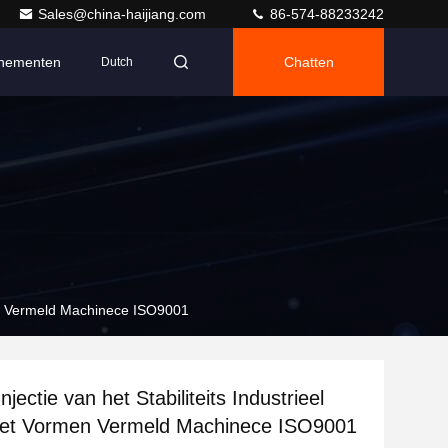
Sales@china-haijiang.com
86-574-88233242
nementen
Chatten
Dutch
rmen Vermeld Machinece ISO9001
jectie van het Stabiliteits Industrieel
 het Vormen Vermeld Machinece ISO9001