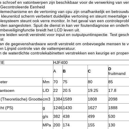
e schroef en vatontwerpen zijn beschikbaar voor de verwerking van vers
h Gecontroleerde Eenheid
olemechanisme en de vertoning van cpu zijn onafhankelijk en betrouwb
r kleurenlcd scherm verbetert duidelijke vertoning en steunt meertalige
olesysteem steunt ook verre monitor. In het geval van een controlepro
rden aangesloten. Spuit de dienst in kan ver foutendiagnose en onderh
mbeveiligingfunctie breidt het LCD leven uit.
dere leiden wordt verstrekt voor input en outputpuntinspectie. Test ges
st
 van de gegevenshardware wordt verstrekt om onbevoegde mensen te ve
en Lijnpid controle van de vattemperatuur.
en de waterdichte controlekabinetten verstrekken een keurige en proper
IE
HJF400
D
A
B
C
fruitmand
eter
Mm
70
75
80
85
Rantsoen
L/D
22
20.5
19.25
17.8
(Theoretische) Grootte
cm3
1384
1589
1808
2098
cht (PS)
g
1246
1430
1627
1888
g/s
382
438
499
530
MPa
200
174
155
130