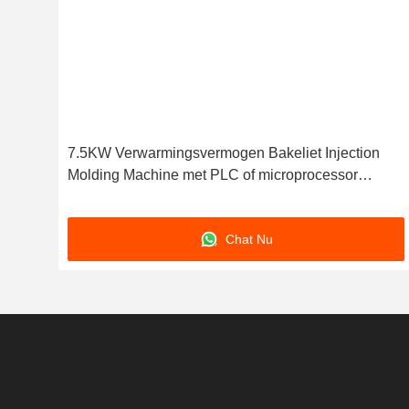
ine
7.5KW Verwarmingsvermogen Bakeliet Injection
Molding Machine met PLC of microprocessor
gebaseerde besturing die de productie van
schimmel verzekert
Chat Nu