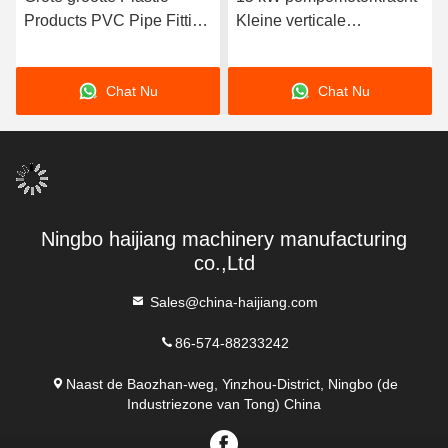
Products PVC Pipe Fitting
Kleine verticale
Injection Molding Machine
spuitgietmachine met
Pump Motor Power 15KW
16Mpa pompdruk
Chat Nu
Chat Nu
Moulddikte bereik 150300
geoptimaliseerd voor het
mm
gieten van plastic
onderdelen
Ningbo haijiang machinery manufacturing
co.,Ltd
Sales@china-haijiang.com
86-574-88233242
Naast de Baozhan-weg, Yinzhou-District, Ningbo (de
Industriezone van Tong) China