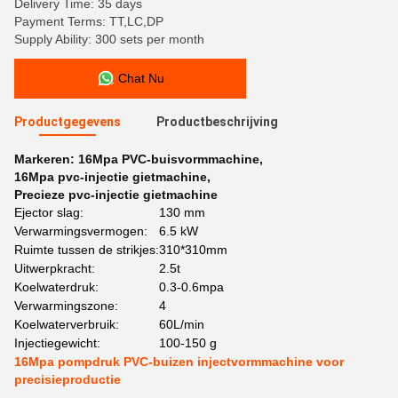
Delivery Time: 35 days
Payment Terms: TT,LC,DP
Supply Ability: 300 sets per month
Chat Nu
Productgegevens
Productbeschrijving
Markeren:
16Mpa PVC-buisvormmachine
,
16Mpa pvc-injectie gietmachine
,
Precieze pvc-injectie gietmachine
Ejector slag:
130 mm
Verwarmingsvermogen:
6.5 kW
Ruimte tussen de strikjes:
310*310mm
Uitwerpkracht:
2.5t
Koelwaterdruk:
0.3-0.6mpa
Verwarmingszone:
4
Koelwaterverbruik:
60L/min
Injectiegewicht:
100-150 g
16Mpa pompdruk PVC-buizen injectvormmachine voor
precisieproductie