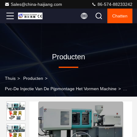
Sales@china-haijiang.com
86-574-88233242
Chatten
Producten
Thuis
>
Producten
>
Pvc-De Injectie Van De Pijpmontage Het Vormen Machine
>
16Mpa pompdruk PVC-buizen injectvormmachine voor
precisieproductie