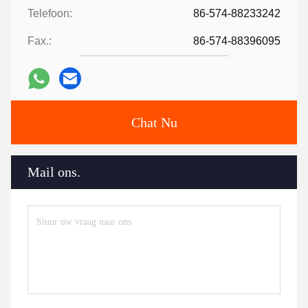
Telefoon:
86-574-88233242
Fax.:
86-574-88396095
Chat Nu
Mail ons.