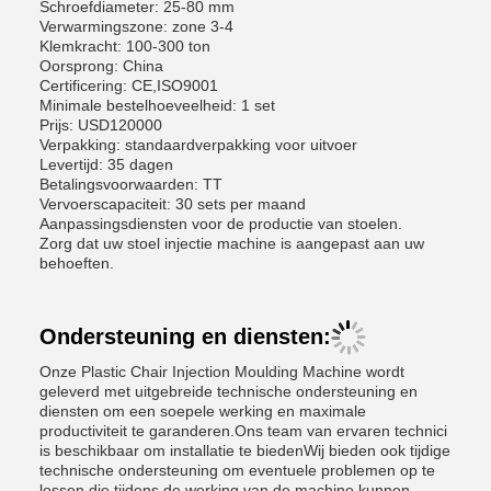
Schroefdiameter: 25-80 mm
Verwarmingszone: zone 3-4
Klemkracht: 100-300 ton
Oorsprong: China
Certificering: CE,ISO9001
Minimale bestelhoeveelheid: 1 set
Prijs: USD120000
Verpakking: standaardverpakking voor uitvoer
Levertijd: 35 dagen
Betalingsvoorwaarden: TT
Vervoerscapaciteit: 30 sets per maand
Aanpassingsdiensten voor de productie van stoelen.
Zorg dat uw stoel injectie machine is aangepast aan uw
behoeften.
Ondersteuning en diensten:
Onze Plastic Chair Injection Moulding Machine wordt
geleverd met uitgebreide technische ondersteuning en
diensten om een soepele werking en maximale
productiviteit te garanderen.Ons team van ervaren technici
is beschikbaar om installatie te biedenWij bieden ook tijdige
technische ondersteuning om eventuele problemen op te
lossen die tijdens de werking van de machine kunnen