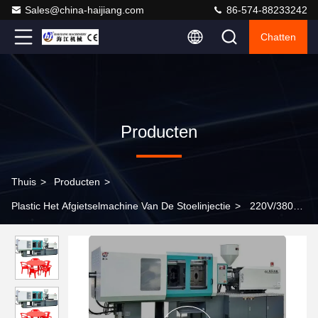
Sales@china-haijiang.com
86-574-88233242
Chatten
Producten
Thuis
>
Producten
>
Plastic Het Afgietselmachine Van De Stoelinjectie
>
220V/380V
injectievormmachine voor kunststof met PLC-controller