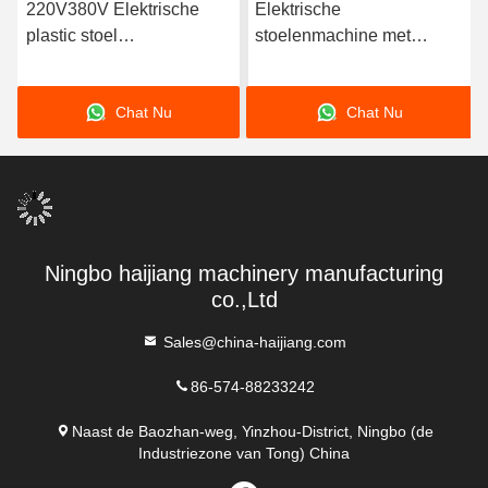
220V380V Elektrische
Elektrische
plastic stoel
stoelenmachine met
spuitgietmachine met
injectiedruk van 100-200
schroefdiameter 25-80
MPa, ontworpen voor
Chat Nu
Chat Nu
mm die een consistente
stoelenproductieprocessen
stoelproductie garandeert
in fabrieken
Ningbo haijiang machinery manufacturing
co.,Ltd
Sales@china-haijiang.com
86-574-88233242
Naast de Baozhan-weg, Yinzhou-District, Ningbo (de
Industriezone van Tong) China