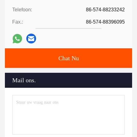
Telefoon:
86-574-88233242
Fax.:
86-574-88396095
Chat Nu
Mail ons.