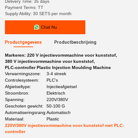
Delivery Time: 35 days
Payment Terms: TT
Supply Ability: 30 SETS per month
Chat Nu
Productgegevens
Productbeschrijving
Markeren:
220 V injectievormmachine voor kunststof
,
380 V injectievormmachine voor kunststof
,
PLC-controller Plastic Injection Moulding Machine
Verwarmingszone:
3-4 streek
Controlesysteem:
PLC's
Afgietseltype:
Injectieafgietsel
Stroombron:
Elektrisch
Spanning:
220V/380V
Geschoten gewicht:
50-100 G
Automatiseringsrang:
Automatisch
Materiaal:
Plastic
220V/380V injectievormmachine voor kunststof met PLC-
controller