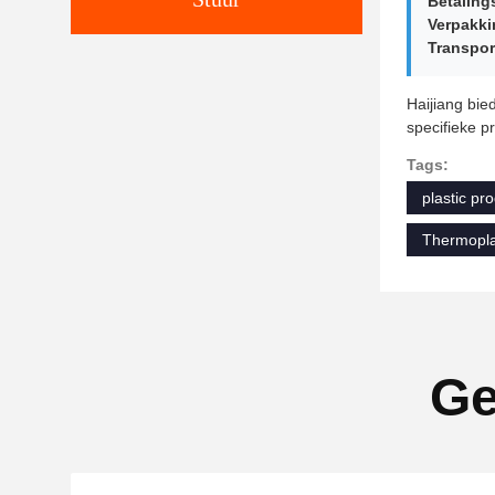
Betaling
Verpakki
Transpor
Haijiang bie
specifieke p
Tags:
plastic p
Thermopla
Ge