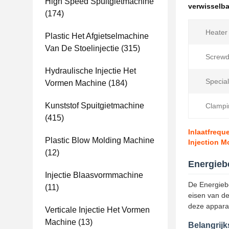
High Speed ​​spuitgietmachine
verwisselba
(174)
Heater
Plastic Het Afgietselmachine
Van De Stoelinjectie
(315)
Screwd
Hydraulische Injectie Het
Special
Vormen Machine
(184)
Kunststof Spuitgietmachine
Clampi
(415)
Inlaatfrequ
Plastic Blow Molding Machine
Injection M
(12)
Energieb
Injectie Blaasvormmachine
De Energiebe
(11)
eisen van de
deze apparat
Verticale Injectie Het Vormen
Machine
(13)
Belangrij