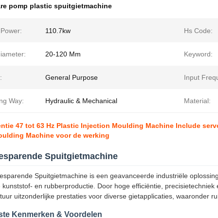
re pomp plastic spuitgietmachine
 Power:
110.7kw
Hs Code:
iameter:
20-120 Mm
Keyword:
:
General Purpose
Input Freq
ng Way:
Hydraulic & Mechanical
Material:
entie 47 tot 63 Hz Plastic Injection Moulding Machine Include ser
oulding Machine voor de werking
esparende Spuitgietmachine
sparende Spuitgietmachine is een geavanceerde industriële oplossing
 kunststof- en rubberproductie. Door hoge efficiëntie, precisietechnie
uur uitzonderlijke prestaties voor diverse gietapplicaties, waaronder r
kste Kenmerken & Voordelen