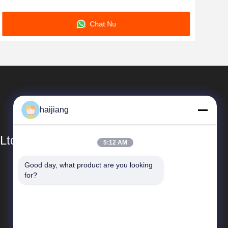
ontworpen voor nauwkeurige en fles giet
Alg
Chat Nu
haijiang
Ltd
5:12 AM
Good day, what product are you looking 
Snelle Links
for?
Profiel van het bedrijf
Fabriekstocht