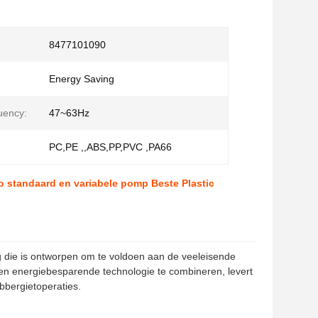
8477101090
Energy Saving
uency:
47~63Hz
PC,PE ,,ABS,PP,PVC ,PA66
vo standaard en variabele pomp Beste Plastic
 die is ontworpen om te voldoen aan de veeleisende
k en energiebesparende technologie te combineren, levert
ubbergietoperaties.