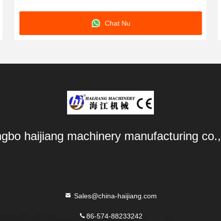
Chat Nu
ngbo haijiang machinery manufacturing co.,
Sales@china-haijiang.com
86-574-88233242