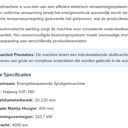
etmachine is voorzien van een efficiënt elektrisch verwarmingssystee
en uniforme verwarming terwijl het energieverbruik aanzienlijk wordt 
nte temperatuurregeling gedurende het gietproces, wat de productkwalite
 automatische werking zorgt de machine voor consistente onderdeelkwal
paciteit. Het vereenvoudigde besturingssysteem maakt eenvoudige mon
aanpassing aan verschillende productievereisten.
citeit Prestaties:
De machine levert een indrukwekkende sluitkrachtc
ceren van grote en complexe onderdelen die worden gebruikt in de auto
 Specificaties
ctnaam:
Energiebesparende Spuitgietmachine
:
Haijiang HJF-780
efdiameterbereik:
20-120 mm
ale Matrijs Hoogte:
450 mm
rmingsvermogen:
110,7 kW
racht:
4000 ton