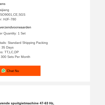
 pomp Beste Plastic Injection Moulding
vens
oor de werking
ijiang
: ISO9001,CE,SGS
r: HJF-780
n verzendvoorwaarden
r Quantity: 1 Set
ails: Standard Shipping Packing
: 35 Days
s: TT,LC,DP
y: 300 Sets Per Month
Chat Nu
rende spuitgietmachine 47-63 Hz
,