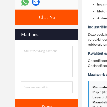
Ingan
Motor
Chat Nu
Autom
Industriël
Mail ons.
Deze veelzij
verpakkinge
rubbergieten 
Kwaliteit 
Gecertificee
Geclassifice
Maatwerk &
Minimale
Prijs:
$10
Levertijd
Maandeli
Stuur