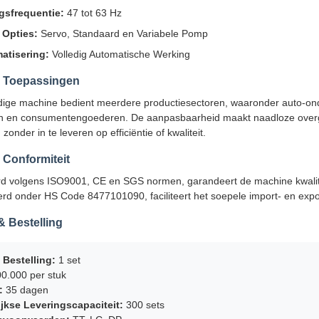
gsfrequentie:
47 tot 63 Hz
 Opties:
Servo, Standaard en Variabele Pomp
atisering:
Volledig Automatische Werking
e Toepassingen
dige machine bedient meerdere productiesectoren, waaronder auto-ond
n en consumentengoederen. De aanpasbaarheid maakt naadloze overga
zonder in te leveren op efficiëntie of kwaliteit.
& Conformiteit
rd volgens ISO9001, CE en SGS normen, garandeert de machine kwalitei
erd onder HS Code 8477101090, faciliteert het soepele import- en exp
 Bestelling
 Bestelling:
1 set
0.000 per stuk
:
35 dagen
jkse Leveringscapaciteit:
300 sets