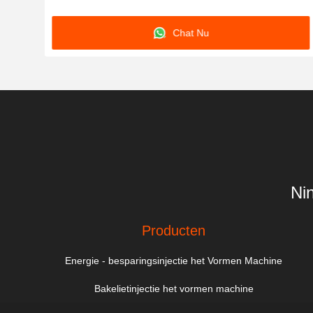
vormgeving met robuuste constructie en output
Chat Nu
Ni
Producten
Energie - besparingsinjectie het Vormen Machine
Bakelietinjectie het vormen machine