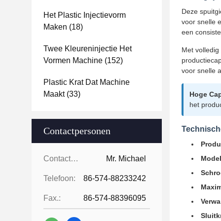
Deze spuitgi
Het Plastic Injectievorm
voor snelle 
Maken
(18)
een consiste
Twee Kleureninjectie Het
Met volledig
Vormen Machine
(152)
productieca
voor snelle 
Plastic Krat Dat Machine
Maakt
(33)
Hoge Capa
het produ
Technische
Contactpersonen
Produ
Contactpersonen:
Mr. Michael
Model
Schro
Telefoon:
86-574-88233242
Maxim
Fax.:
86-574-88396095
Verwa
Sluitk