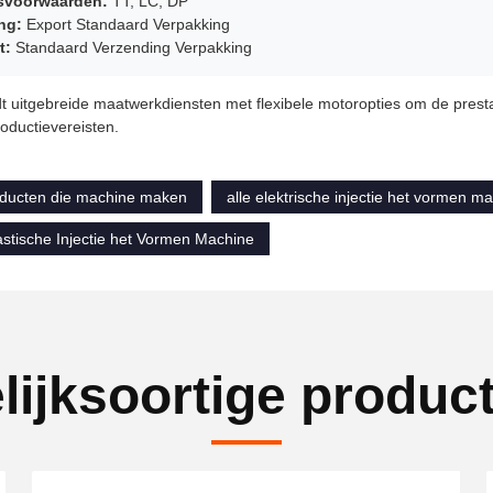
svoorwaarden:
TT, LC, DP
ng:
Export Standaard Verpakking
t:
Standaard Verzending Verpakking
dt uitgebreide maatwerkdiensten met flexibele motoropties om de prestat
roductievereisten.
roducten die machine maken
alle elektrische injectie het vormen m
stische Injectie het Vormen Machine
lijksoortige produc