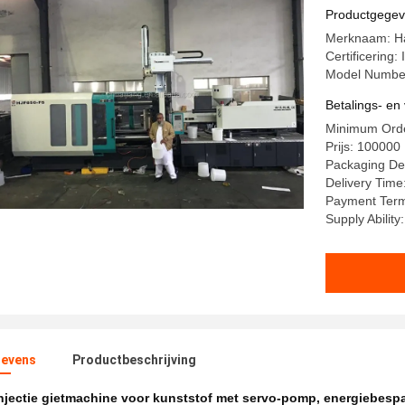
variabele
Productgege
Machine v
Merknaam: Ha
Certificering
Model Numbe
Betalings- e
Minimum Orde
Prijs: 100000
Packaging Det
Delivery Time
Payment Term
Supply Abilit
evens
Productbeschrijving
njectie gietmachine voor kunststof met servo-pomp
,
energiebespa