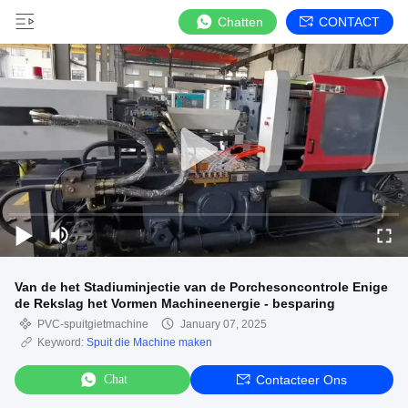
Chatten
CONTACT
Van de het Stadiuminjectie van de Porchesoncontrole Enige
de Rekslag het Vormen Machineenergie - besparing
PVC-spuitgietmachine
January 07, 2025
Keyword:
Spuit die Machine maken
Chat
Contacteer Ons